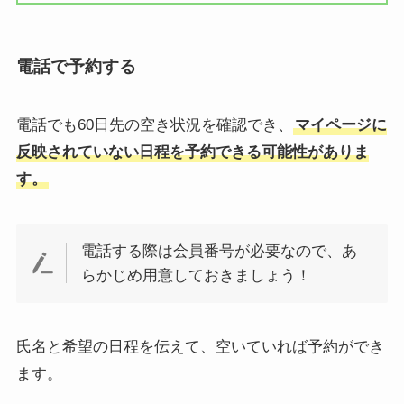
電話で予約する
電話でも60日先の空き状況を確認でき、
マイページに
反映されていない日程を予約できる可能性がありま
す。
電話する際は会員番号が必要なので、あ
らかじめ用意しておきましょう！
氏名と希望の日程を伝えて、空いていれば予約ができ
ます。