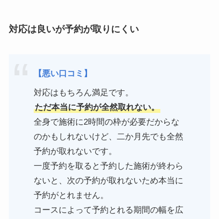
対応は良いが予約が取りにくい
【悪い口コミ】
対応はもちろん満足です。
ただ本当に予約が全然取れない。
全身で施術に2時間の枠が必要だからな
のかもしれないけど、二か月先でも全然
予約が取れないです。
一度予約を取ると予約した施術が終わら
ないと、次の予約が取れないため本当に
予約がとれません。
コースによって予約とれる期間の幅を広