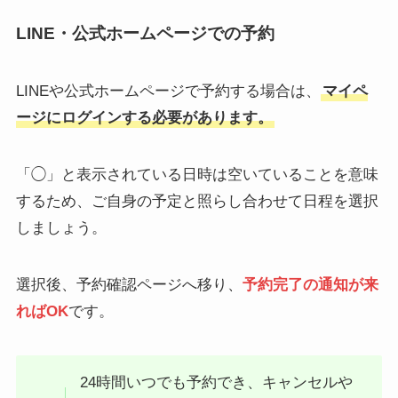
LINE・公式ホームページでの予約
LINEや公式ホームページで予約する場合は、
マイペ
ージにログインする必要があります。
「◯」と表示されている日時は空いていることを意味
するため、ご自身の予定と照らし合わせて日程を選択
しましょう。
選択後、予約確認ページへ移り、
予約完了の通知が来
ればOK
です。
24時間いつでも予約でき、キャンセルや