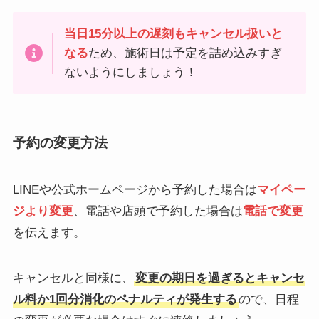
当日15分以上の遅刻もキャンセル扱いと
なる
ため、施術日は予定を詰め込みすぎ
ないようにしましょう！
予約の変更方法
LINEや公式ホームページから予約した場合は
マイペー
ジより変更
、電話や店頭で予約した場合は
電話で変更
を伝えます。
キャンセルと同様に、
変更の期日を過ぎるとキャンセ
ル料か1回分消化のペナルティが発生する
ので、日程