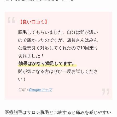
【良い口コミ】
脱毛してもらいました。自分は髭が濃い
ので痛かったのですが、店員さんはみん
な愛想良く対応してくれたので10回乗り
切れました！
効果はかなり満足してます。
髭が気になる方はぜひ一度お試しくださ
い！
引用：
Googleマップ
医療脱毛はサロン脱毛と比較すると痛みを感じやすい