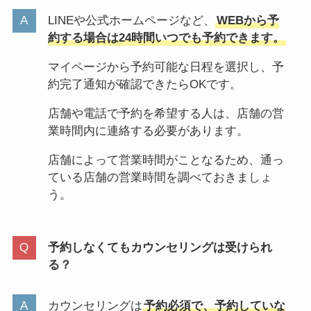
LINEや公式ホームページなど、
WEBから予
約する場合は24時間いつでも予約できます。
マイページから予約可能な日程を選択し、予
約完了通知が確認できたらOKです。
店舗や電話で予約を希望する人は、店舗の営
業時間内に連絡する必要があります。
店舗によって営業時間がことなるため、通っ
ている店舗の営業時間を調べておきましょ
う。
予約しなくてもカウンセリングは受けられ
る？
カウンセリングは
予約必須で、予約していな