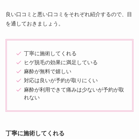
良い口コミと悪い口コミをそれぞれ紹介するので、目
を通しておきましょう。
丁寧に施術してくれる
ヒゲ脱毛の効果に満足している
麻酔が無料で嬉しい
対応は良いが予約が取りにくい
麻酔が利用できて痛みは少ないが予約が取
れない
丁寧に施術してくれる