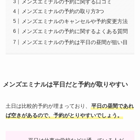
メンズエミナルの予約に関する口コミ
メンズエミナルの予約の取り方3つ
メンズエミナルのキャンセルや予約変更方法
メンズエミナルの予約に関するよくある質問
メンズエミナルの予約は平日の昼間が狙い目
メンズエミナルは平日だと予約が取りやすい
土日は比較的予約が埋まっており、
平日の昼間であれ
ば空きがあるので、予約がとりやすいでしょう。