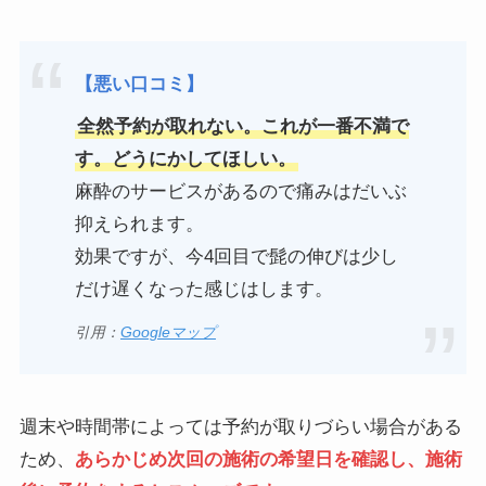
【悪い口コミ】
全然予約が取れない。これが一番不満で
す。どうにかしてほしい。
麻酔のサービスがあるので痛みはだいぶ
抑えられます。
効果ですが、今4回目で髭の伸びは少し
だけ遅くなった感じはします。
引用：
Googleマップ
週末や時間帯によっては予約が取りづらい場合がある
ため、
あらかじめ次回の施術の希望日を確認し、施術