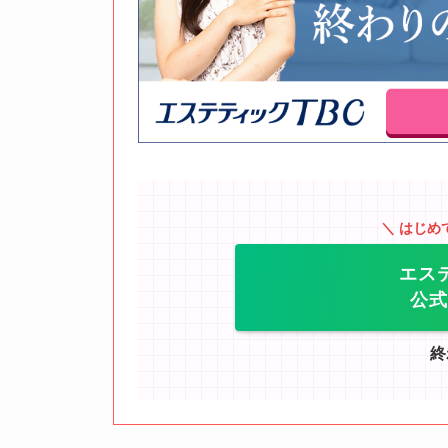
＼ はじめ
エス
公式
終